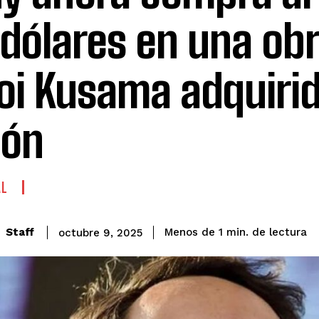
 dólares en una ob
oi Kusama adquiri
pón
AL
de lectura
Staff
Menos de 1
min.
octubre 9, 2025