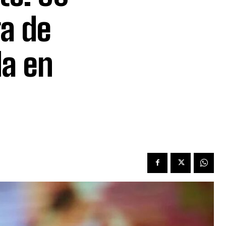
ra de
da en