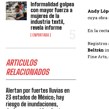
Informalidad golpea
con mayor fuerza a
Andy Lópe
mujeres de la
cuya obra 
industria textil,
revela informe
En la rect
ENPORTADA
Registros 
Beltrán
im
Fine Arts,
ARTICULOS
RELACIONADOS
Alertan por fuertes lluvias en
23 estados de México; hay
riesgo de inundaciones,