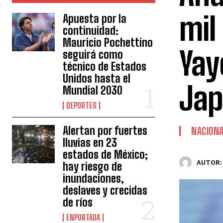
mil
Apuesta por la
continuidad:
Mauricio Pochettino
Yay
seguirá como
técnico de Estados
Unidos hasta el
Ja
Mundial 2030
DEPORTES
Alertan por fuertes
NACION
lluvias en 23
estados de México;
AUTOR:
hay riesgo de
inundaciones,
deslaves y crecidas
de ríos
ENPORTADA