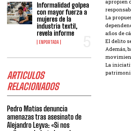
apropien d
Informalidad golpea
responsabl
con mayor fuerza a
La propues
mujeres de la
dependenci
industria textil,
revela informe
años de cá
El delito 
ENPORTADA
Además, ba
movimient
La iniciat
patrimoni
ARTICULOS
RELACIONADOS
Pedro Matías denuncia
amenazas tras asesinato de
Alejandro Leyva: «Si nos