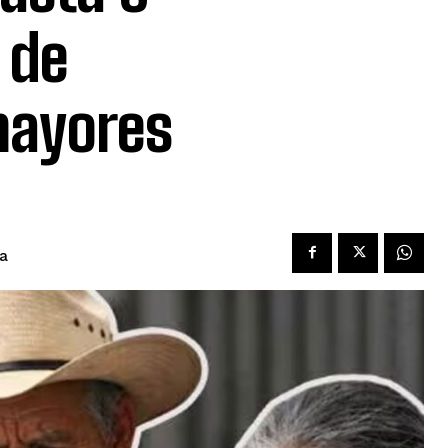
 de
mayores
ra