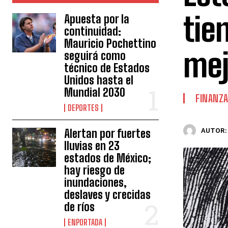
tie
Apuesta por la
continuidad:
Mauricio Pochettino
mej
seguirá como
técnico de Estados
Unidos hasta el
Mundial 2030
FINANZ
DEPORTES
Alertan por fuertes
AUTOR:
lluvias en 23
estados de México;
hay riesgo de
inundaciones,
deslaves y crecidas
de ríos
ENPORTADA