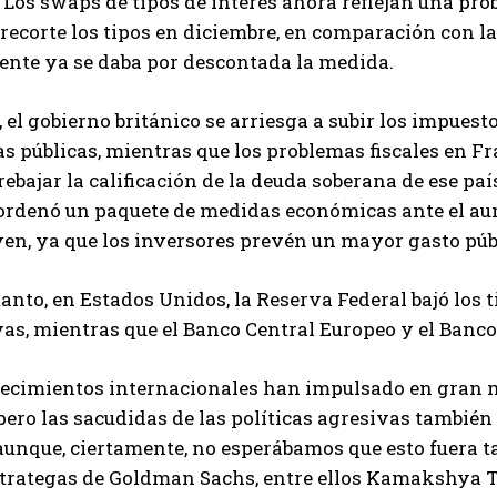
 Los swaps de tipos de interés ahora reflejan una pr
 recorte los tipos en diciembre, en comparación con la
ente ya se daba por descontada la medida.
 el gobierno británico se arriesga a subir los impuesto
as públicas, mientras que los problemas fiscales en F
rebajar la calificación de la deuda soberana de ese pa
ordenó un paquete de medidas económicas ante el aume
yen, ya que los inversores prevén un mayor gasto púb
anto, en Estados Unidos, la Reserva Federal bajó los t
as, mientras que el Banco Central Europeo y el Banc
ecimientos internacionales han impulsado en gran me
pero las sacudidas de las políticas agresivas tambi
aunque, ciertamente, no esperábamos que esto fuera ta
trategas de Goldman Sachs, entre ellos Kamakshya Tr