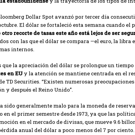
ía estadounidense
y la trayectoria de los tipos de in
Bloomberg Dollar Spot avanzó por tercer día consecut
octubre. El dólar se fortaleció esta semana cuando el 
e
otro recorte de tasas este año está lejos de ser segu
dos con las que el dólar se compara —el euro, la libra
mas internos.
que la apreciación del dólar se prolongue un tiempo
es en EU
y la atención se mantiene centrada en el re
de TD Securities. “Existen numerosas preocupaciones 
n y después el Reino Unido”.
a sido generalmente malo para la moneda de reserva 
en el primer semestre desde 1973, ya que las políti
moción en el mercado de divisas, que mueve 9.6 billon
pérdida anual del dólar a poco menos del 7 por ciento.