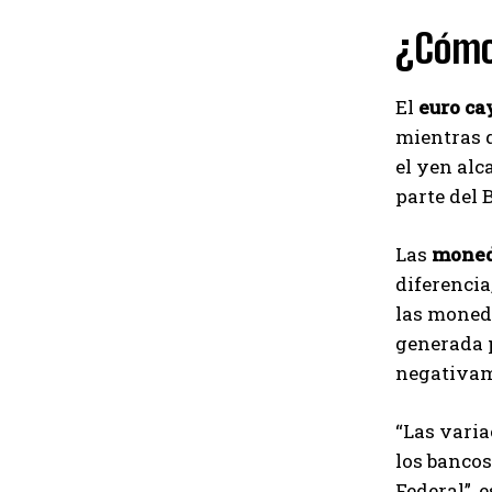
¿Cómo 
El
euro ca
mientras q
el yen alc
parte del 
Las
moned
diferencia
las moneda
generada p
negativame
“Las varia
los bancos
Federal”, 