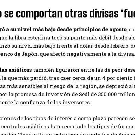
se comportan otras divisas ‘fue
yó a su nivel más bajo desde principios de agosto
, c
ue la libra esterlina tocó su punto más débil desde abr
anzó su nivel más bajo frente al dólar desde febrero, d
Banco de Japón, que afectó negativamente a la divisa
as asiática
s también figuraron entre las de peor des
, la que más perdió, tras caer cerca de un 4 por ciento 
s más sensibles al riesgo de la región, se depreció al
or la promesa de inversión de Seúl de 350.000 millon
nte la confianza de los inversores.
ciones de los tipos de interés a corto plazo parecen ser
 centrales asiáticos han recortado los tipos de for
escribió Claudio Piron, estratega de renta fija de Asi