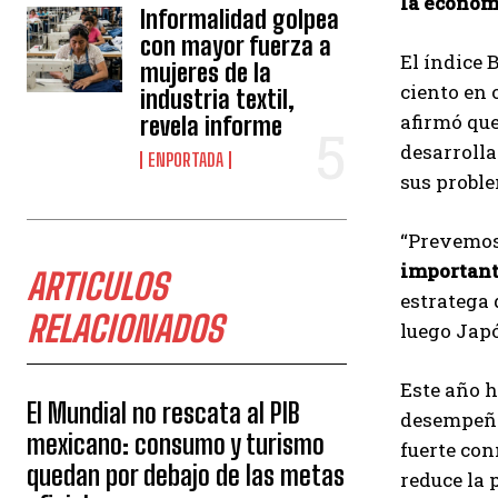
la econom
Informalidad golpea
con mayor fuerza a
El índice 
mujeres de la
ciento en 
industria textil,
afirmó qu
revela informe
desarrolla
ENPORTADA
sus proble
“Prevemos 
important
ARTICULOS
estratega 
RELACIONADOS
luego Japó
Este año h
El Mundial no rescata al PIB
desempeño 
mexicano: consumo y turismo
fuerte con
quedan por debajo de las metas
reduce la 