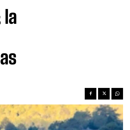
 la
jas