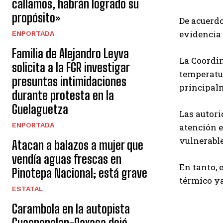
callamos, habrán logrado su
propósito»
De acuerdo
evidencia 
ENPORTADA
Familia de Alejandro Leyva
La Coordin
solicita a la FGR investigar
temperatur
presuntas intimidaciones
principal
durante protesta en la
Guelaguetza
Las autori
ENPORTADA
atención 
vulnerable
Atacan a balazos a mujer que
vendía aguas frescas en
En tanto, 
Pinotepa Nacional; está grave
térmico ya
ESTATAL
Carambola en la autopista
Cuacnopalan-Oaxaca dejó