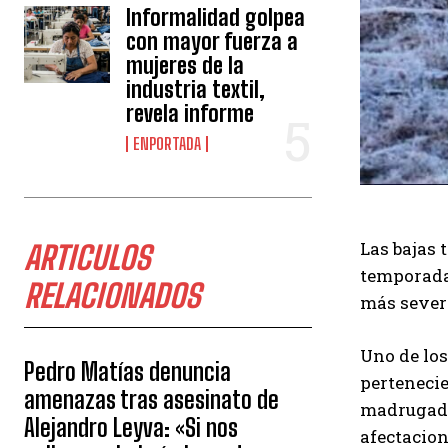
Informalidad golpea
con mayor fuerza a
mujeres de la
industria textil,
revela informe
ENPORTADA
Las bajas 
ARTICULOS
temporada 
RELACIONADOS
más sever
Uno de los
Pedro Matías denuncia
pertenecie
amenazas tras asesinato de
madrugada,
Alejandro Leyva: «Si nos
afectacion