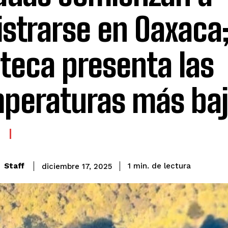
istrarse en Oaxaca;
teca presenta las
peraturas más ba
de lectura
Staff
1
min.
diciembre 17, 2025