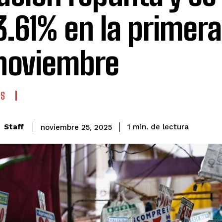
3.61% en la primer
noviembre
AS
de lectura
Staff
1
min.
noviembre 25, 2025