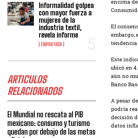
encima de 
Informalidad golpea
Consumidor
con mayor fuerza a
mujeres de la
El consens
industria textil,
revela informe
embargo, e
tendencia 
ENPORTADA
Este indic
ubicó en 4
aún no mue
ARTICULOS
Banco Base
RELACIONADOS
A pesar de
podría rea
El Mundial no rescata al PIB
decisión d
mexicano: consumo y turismo
datos infl
quedan por debajo de las metas