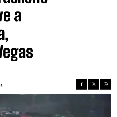
ve a
a,
 Vegas
ra