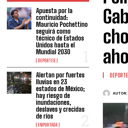
Gab
Apuesta por la
continuidad:
Mauricio Pochettino
cho
seguirá como
técnico de Estados
Unidos hasta el
aho
Mundial 2030
DEPORTES
Alertan por fuertes
DEPORT
lluvias en 23
estados de México;
AUTOR:
hay riesgo de
inundaciones,
deslaves y crecidas
de ríos
ENPORTADA