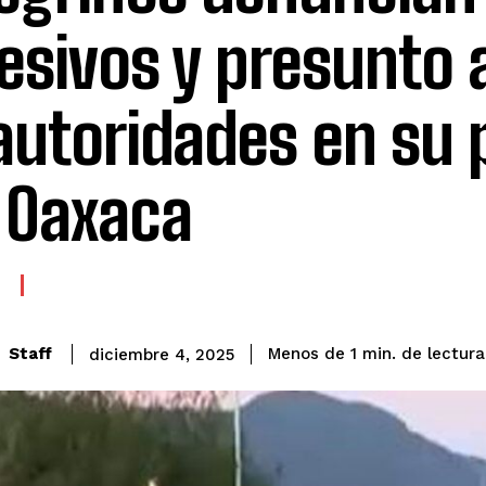
esivos y presunto
autoridades en su 
 Oaxaca
de lectura
Staff
Menos de 1
min.
diciembre 4, 2025