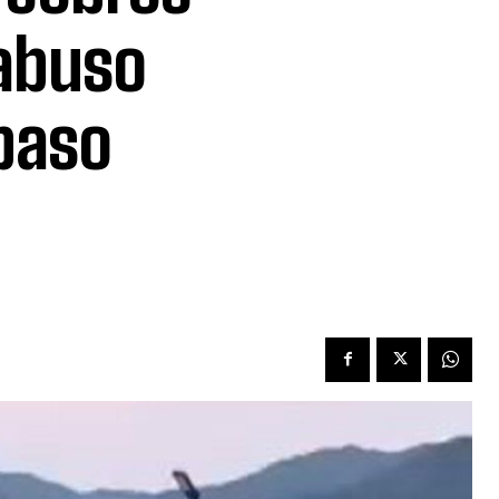
 abuso
paso