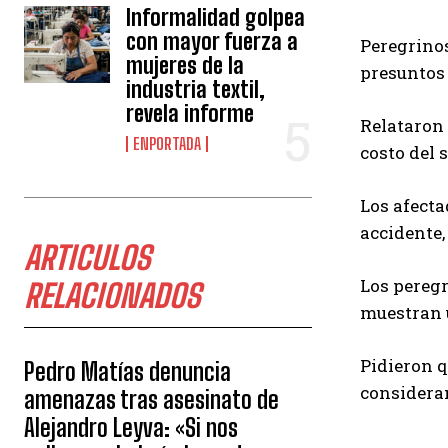
Informalidad golpea
con mayor fuerza a
Peregrinos
mujeres de la
presuntos 
industria textil,
revela informe
Relataron 
ENPORTADA
costo del 
Los afecta
accidente,
ARTICULOS
Los peregr
RELACIONADOS
muestran u
Pidieron q
Pedro Matías denuncia
consideran
amenazas tras asesinato de
Alejandro Leyva: «Si nos