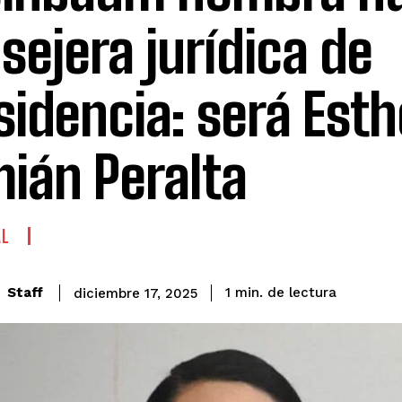
sejera jurídica de
sidencia: será Esth
ián Peralta
AL
de lectura
Staff
1
min.
diciembre 17, 2025