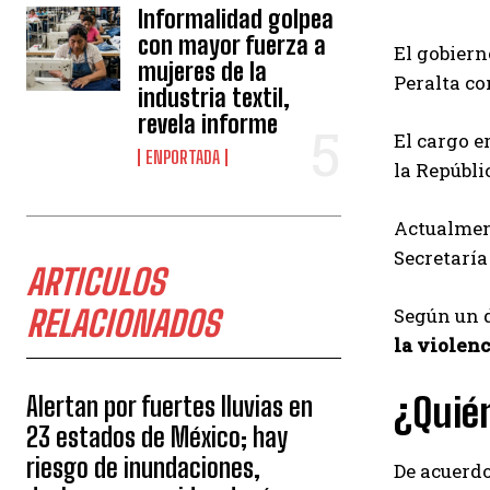
Informalidad golpea
con mayor fuerza a
El gobiern
mujeres de la
Peralta co
industria textil,
revela informe
El cargo 
ENPORTADA
la Repúbli
Actualmen
Secretarí
ARTICULOS
RELACIONADOS
Según un d
la violenc
¿Quién
Alertan por fuertes lluvias en
23 estados de México; hay
riesgo de inundaciones,
De acuerdo