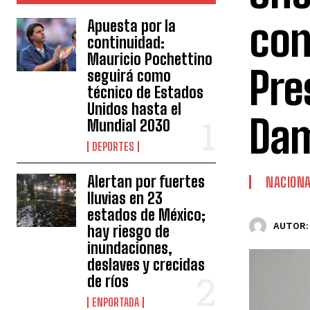
con
Apuesta por la
continuidad:
Mauricio Pochettino
Pre
seguirá como
técnico de Estados
Unidos hasta el
Dam
Mundial 2030
DEPORTES
Alertan por fuertes
NACION
lluvias en 23
estados de México;
AUTOR:
hay riesgo de
inundaciones,
deslaves y crecidas
de ríos
ENPORTADA