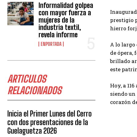
Informalidad golpea
Inaugurado
con mayor fuerza a
mujeres de la
prestigio 
industria textil,
hierro for
revela informe
ENPORTADA
A lo largo
de ópera, 
brillado a
este patri
ARTICULOS
Hoy, a 116
RELACIONADOS
siendo un 
corazón de
Inicia el Primer Lunes del Cerro
con dos presentaciones de la
Guelaguetza 2026