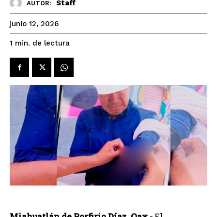
Staff
AUTOR:
junio 12, 2026
de lectura
1
min.
Miahuatlán de Porfirio Díaz, Oax.-
El