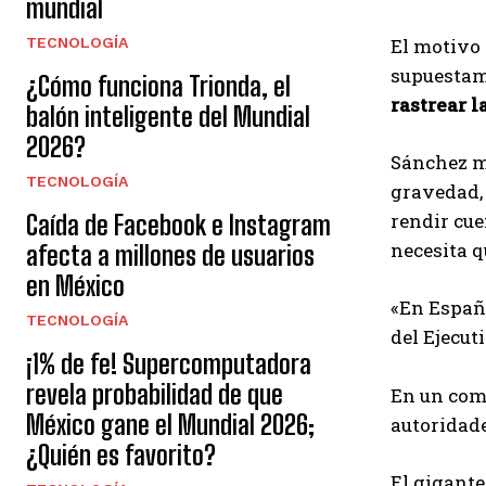
mundial
TECNOLOGÍA
El motivo 
supuesta
¿Cómo funciona Trionda, el
rastrear l
balón inteligente del Mundial
2026?
Sánchez m
TECNOLOGÍA
gravedad, 
rendir cue
Caída de Facebook e Instagram
necesita q
afecta a millones de usuarios
en México
«En España
TECNOLOGÍA
del Ejecut
¡1% de fe! Supercomputadora
revela probabilidad de que
En un com
México gane el Mundial 2026;
autoridade
¿Quién es favorito?
El gigante