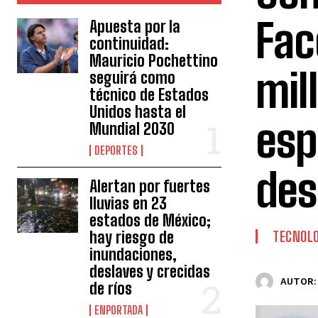
Fac
Apuesta por la
continuidad:
Mauricio Pochettino
mil
seguirá como
técnico de Estados
Unidos hasta el
esp
Mundial 2030
DEPORTES
des
Alertan por fuertes
lluvias en 23
estados de México;
hay riesgo de
TECNOLO
inundaciones,
deslaves y crecidas
AUTOR:
de ríos
ENPORTADA