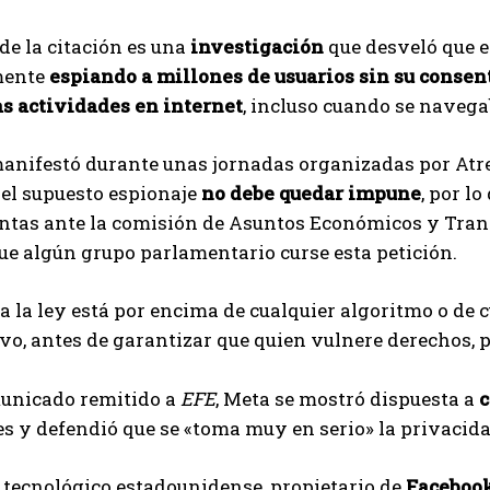
de la citación es una
investigación
que desveló que e
mente
espiando a millones de usuarios sin su conse
as actividades en internet
, incluso cuando se naveg
anifestó durante unas jornadas organizadas por Atre
el supuesto espionaje
no debe quedar impune
, por l
ntas ante la comisión de Asuntos Económicos y Trans
ue algún grupo parlamentario curse esta petición.
 la ley está por encima de cualquier algoritmo o de cu
ivo, antes de garantizar que quien vulnere derechos, 
unicado remitido a
EFE
, Meta se mostró dispuesta a
c
s y defendió que se «toma muy en serio» la privacida
 tecnológico estadounidense, propietario de
Faceboo