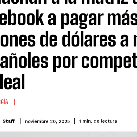
ebook a pagar más
lones de dólares a
añoles por compet
leal
GÍA
de lectura
Staff
1
min.
noviembre 20, 2025