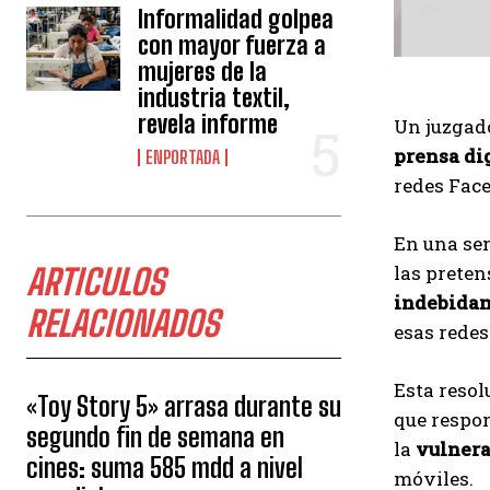
Informalidad golpea
con mayor fuerza a
mujeres de la
industria textil,
revela informe
Un juzgad
prensa di
ENPORTADA
redes Face
En una sen
las preten
ARTICULOS
indebidam
RELACIONADOS
esas redes
Esta resol
«Toy Story 5» arrasa durante su
que respon
segundo fin de semana en
la
vulnera
cines: suma 585 mdd a nivel
móviles.