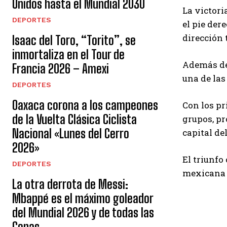
Unidos hasta el Mundial 2030
La victori
DEPORTES
el pie der
dirección 
Isaac del Toro, “Torito”, se
inmortaliza en el Tour de
Además de
Francia 2026 – Amexi
una de las
DEPORTES
Oaxaca corona a los campeones
Con los pr
de la Vuelta Clásica Ciclista
grupos, pr
Nacional «Lunes del Cerro
capital de
2026»
El triunfo
DEPORTES
mexicana 
La otra derrota de Messi:
Mbappé es el máximo goleador
del Mundial 2026 y de todas las
Copas