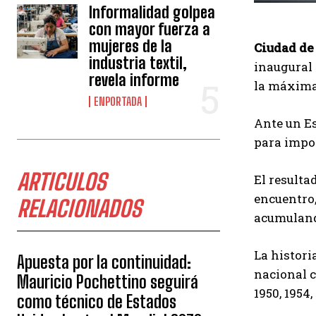
Informalidad golpea
con mayor fuerza a
mujeres de la
Ciudad de
industria textil,
inaugural 
revela informe
la máxima 
ENPORTADA
Ante un Es
para impo
ARTICULOS
El resulta
encuentro,
RELACIONADOS
acumuland
La histori
Apuesta por la continuidad:
nacional c
Mauricio Pochettino seguirá
1950, 1954
como técnico de Estados