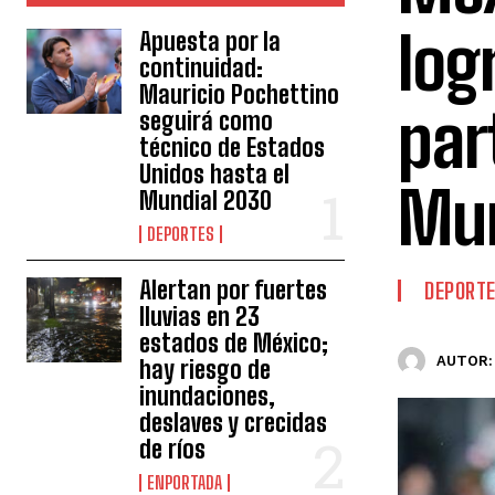
log
Apuesta por la
continuidad:
Mauricio Pochettino
par
seguirá como
técnico de Estados
Unidos hasta el
Mu
Mundial 2030
DEPORTES
Alertan por fuertes
DEPORT
lluvias en 23
estados de México;
AUTOR:
hay riesgo de
inundaciones,
deslaves y crecidas
de ríos
ENPORTADA