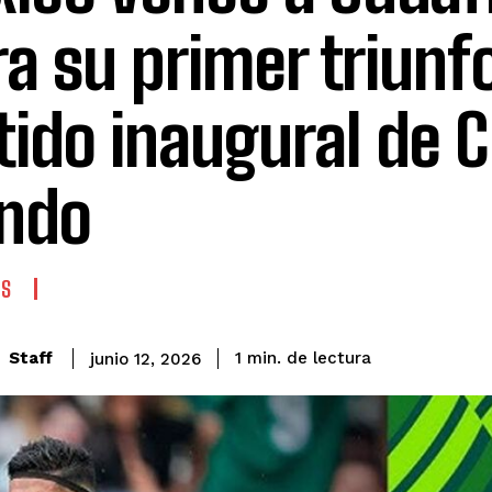
ra su primer triunf
tido inaugural de 
ndo
ES
de lectura
Staff
1
min.
junio 12, 2026