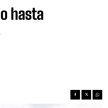
do hasta
s