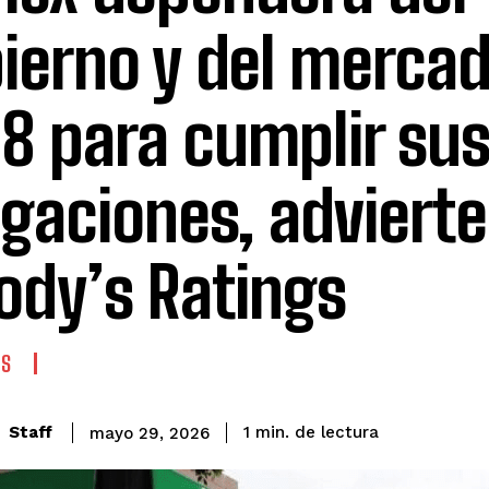
ierno y del merca
8 para cumplir su
igaciones, advierte
dy’s Ratings
AS
de lectura
Staff
1
min.
mayo 29, 2026