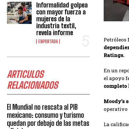
Informalidad golpea
con mayor fuerza a
mujeres de la
industria textil,
revela informe
Petróleos
ENPORTADA
dependien
Ratings.
En un repo
ARTICULOS
el apoyo f
RELACIONADOS
completo 
Moody’s 
El Mundial no rescata al PIB
operativo 
mexicano: consumo y turismo
quedan por debajo de las metas
La calific