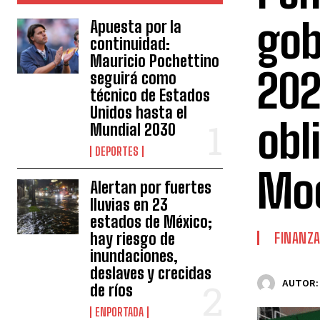
gob
Apuesta por la
continuidad:
Mauricio Pochettino
202
seguirá como
técnico de Estados
Unidos hasta el
obl
Mundial 2030
DEPORTES
Moo
Alertan por fuertes
lluvias en 23
estados de México;
hay riesgo de
FINANZ
inundaciones,
deslaves y crecidas
AUTOR:
de ríos
ENPORTADA