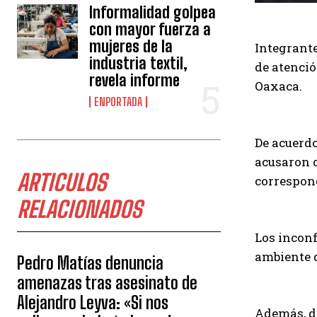
Informalidad golpea
con mayor fuerza a
mujeres de la
Integrante
industria textil,
de atenció
revela informe
Oaxaca.
ENPORTADA
De acuerdo
acusaron q
ARTICULOS
correspon
RELACIONADOS
Los inconf
ambiente d
Pedro Matías denuncia
amenazas tras asesinato de
Alejandro Leyva: «Si nos
Además, de