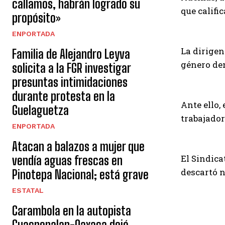
callamos, habrán logrado su
que califi
propósito»
ENPORTADA
La dirigen
Familia de Alejandro Leyva
género den
solicita a la FGR investigar
presuntas intimidaciones
durante protesta en la
Ante ello,
Guelaguetza
trabajador
ENPORTADA
Atacan a balazos a mujer que
El Sindica
vendía aguas frescas en
descartó 
Pinotepa Nacional; está grave
ESTATAL
Carambola en la autopista
Cuacnopalan-Oaxaca dejó