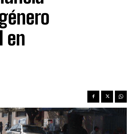
 género
l en