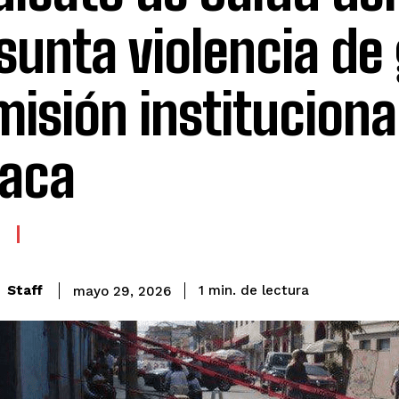
sunta violencia de
misión instituciona
aca
de lectura
Staff
1
min.
mayo 29, 2026