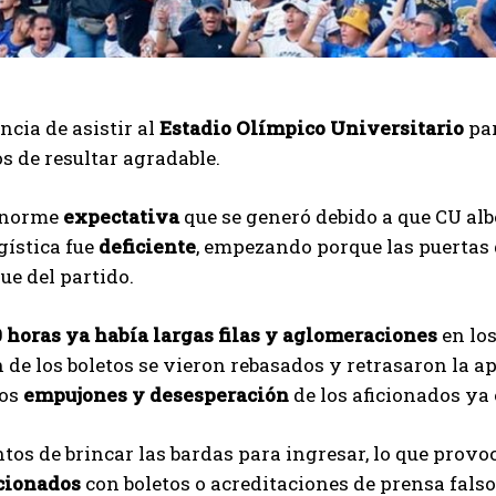
ncia de asistir al
Estadio Olímpico Universitario
par
os de resultar agradable.
 enorme
expectativa
que se generó debido a que CU alb
gística fue
deficiente
, empezando porque las puertas 
ue del partido.
0 horas ya había largas filas y aglomeraciones
en los
n de los boletos se vieron rebasados y retrasaron la ap
los
empujones y desesperación
de los aficionados ya
tos de brincar las bardas para ingresar, lo que provo
cionados
con boletos o acreditaciones de prensa falso