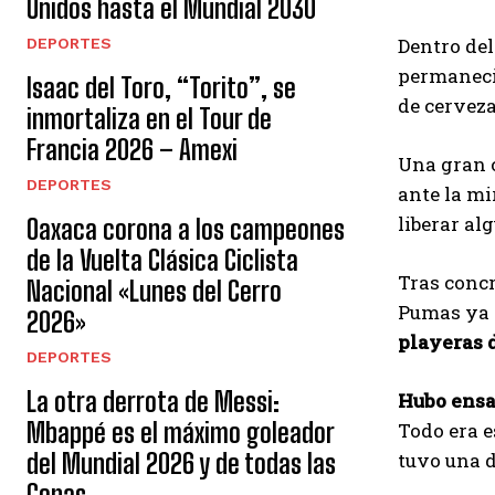
Unidos hasta el Mundial 2030
Dentro del
DEPORTES
permanecie
Isaac del Toro, “Torito”, se
de cerveza
inmortaliza en el Tour de
Francia 2026 – Amexi
Una gran 
DEPORTES
ante la m
liberar al
Oaxaca corona a los campeones
de la Vuelta Clásica Ciclista
Tras concr
Nacional «Lunes del Cerro
Pumas ya e
2026»
playeras 
DEPORTES
La otra derrota de Messi:
Hubo ensa
Mbappé es el máximo goleador
Todo era e
del Mundial 2026 y de todas las
tuvo una d
Copas