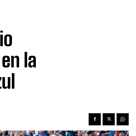
io
 en la
zul