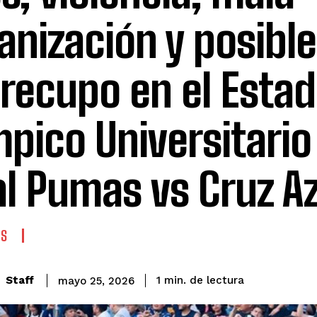
anización y posible
recupo en el Estad
mpico Universitario
al Pumas vs Cruz A
ES
de lectura
Staff
1
min.
mayo 25, 2026