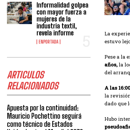
Informalidad golpea
con mayor fuerza a
mujeres de la
industria textil,
revela informe
La experie
estuvo lej
ENPORTADA
Pese a la
años,
la lo
del arranq
ARTICULOS
RELACIONADOS
A las 16:0
la revisió
dado que 
Apuesta por la continuidad:
Mauricio Pochettino seguirá
Hubo inten
como técnico de Estados
pseudoafi