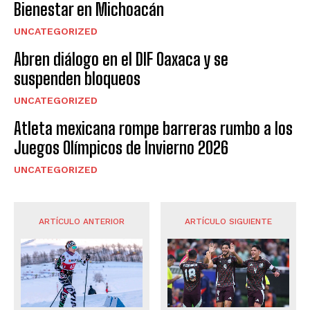
Bienestar en Michoacán
UNCATEGORIZED
Abren diálogo en el DIF Oaxaca y se
suspenden bloqueos
UNCATEGORIZED
Atleta mexicana rompe barreras rumbo a los
Juegos Olímpicos de Invierno 2026
UNCATEGORIZED
ARTÍCULO ANTERIOR
ARTÍCULO SIGUIENTE