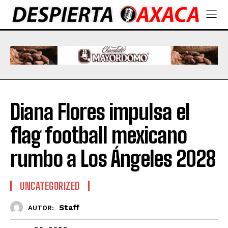
Diana Flores impulsa el
flag football mexicano
rumbo a Los Ángeles 2028
UNCATEGORIZED
Staff
AUTOR: