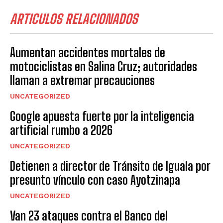
ARTICULOS RELACIONADOS
Aumentan accidentes mortales de
motociclistas en Salina Cruz; autoridades
llaman a extremar precauciones
UNCATEGORIZED
Google apuesta fuerte por la inteligencia
artificial rumbo a 2026
UNCATEGORIZED
Detienen a director de Tránsito de Iguala por
presunto vínculo con caso Ayotzinapa
UNCATEGORIZED
Van 23 ataques contra el Banco del