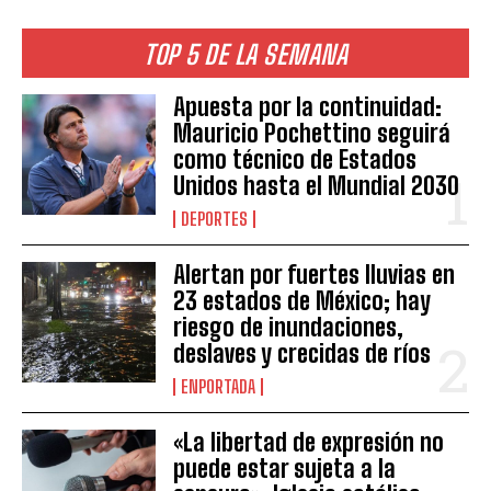
TOP 5 DE LA SEMANA
Apuesta por la continuidad:
Mauricio Pochettino seguirá
como técnico de Estados
Unidos hasta el Mundial 2030
DEPORTES
Alertan por fuertes lluvias en
23 estados de México; hay
riesgo de inundaciones,
deslaves y crecidas de ríos
ENPORTADA
«La libertad de expresión no
puede estar sujeta a la