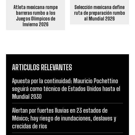
Atleta mexicana rompe
Selección mexicana define
barreras rumbo a los
ruta de preparación rumbo
Juegos Olímpicos de
al Mundial 2026
Invierno 2026
ARTICULOS RELEVANTES
Apuesta por la continuidad: Mauricio Pochettino
seguirá como técnico de Estados Unidos hasta el
Mundial 2030
Alertan por fuertes lluvias en 23 estados de
México; hay riesgo de inundaciones, deslaves y
crecidas de ríos